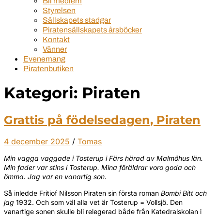
Bli medlem
Styrelsen
Sällskapets stadgar
Piratensällskapets årsböcker
Kontakt
Vänner
Evenemang
Piratenbutiken
Kategori:
Piraten
Grattis på födelsedagen, Piraten
4 december 2025
/
Tomas
Min vagga vaggade i Tosterup i Färs härad av Malmöhus län.
Min fader var stins i Tosterup. Mina föräldrar voro goda och
ömma. Jag var en vanartig son.
Så inledde Fritiof Nilsson Piraten sin första roman
Bombi Bitt och
jag
1932. Och som väl alla vet är Tosterup = Vollsjö. Den
vanartige sonen skulle bli relegerad både från Katedralskolan i