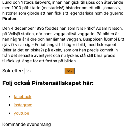
Lund och Ystads läroverk, innan han gick till sjöss och återvände
med 1000 påhittade (mestadels!) historier om ett vilt sjömansliv,
historier som gjorde att han fick sitt legendariska nom de guerre:
Piraten
.
Den 4 december 1895 föddes han som Nils Fritiof Adam Nilsson,
på Vollsjö station, där hans vagga alltså vaggade. På bilden är
han några år äldre och har lämnat vaggan. Buspojken (Bombi Bitt
själv?) visar sig – Fritiof längst till höger i bild, med fiskespöet
(eller är det en piska?) på axeln, som om han precis kommit in
från det senaste äventyret och nu lyckas stå still bara precis
tillräckligt länge för att fastna på bilden.
Sök efter:
Följ också Piratensällskapet här:
facebook
instagram
youtube
Kommande evenemang