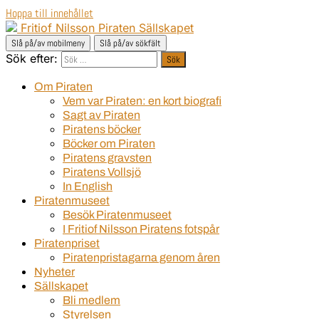
Hoppa till innehållet
Fritiof Nilsson Piraten Sällskapet
Slå på/av mobilmeny
Slå på/av sökfält
Sök efter:
Om Piraten
Vem var Piraten: en kort biografi
Sagt av Piraten
Piratens böcker
Böcker om Piraten
Piratens gravsten
Piratens Vollsjö
In English
Piratenmuseet
Besök Piratenmuseet
I Fritiof Nilsson Piratens fotspår
Piratenpriset
Piratenpristagarna genom åren
Nyheter
Sällskapet
Bli medlem
Styrelsen