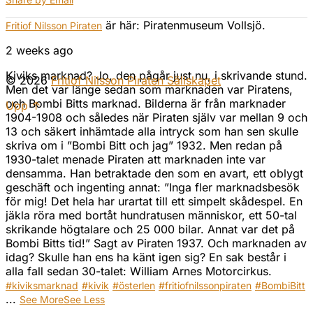
är här: Piratenmuseum Vollsjö.
Fritiof Nilsson Piraten
2 weeks ago
Kiviks marknad? Jo, den pågår just nu, i skrivande stund.
© 2026
Fritiof Nilsson Piraten Sällskapet
Men det var länge sedan som marknaden var Piratens,
och Bombi Bitts marknad. Bilderna är från marknader
Upp ↑
1904-1908 och således när Piraten själv var mellan 9 och
13 och säkert inhämtade alla intryck som han sen skulle
skriva om i ”Bombi Bitt och jag” 1932. Men redan på
1930-talet menade Piraten att marknaden inte var
densamma. Han betraktade den som en avart, ett oblygt
geschäft och ingenting annat: ”Inga fler marknadsbesök
för mig! Det hela har urartat till ett simpelt skådespel. En
jäkla röra med bortåt hundratusen människor, ett 50-tal
skrikande högtalare och 25 000 bilar. Annat var det på
Bombi Bitts tid!” Sagt av Piraten 1937. Och marknaden av
idag? Skulle han ens ha känt igen sig? En sak består i
alla fall sedan 30-talet: William Arnes Motorcirkus.
#kiviksmarknad
#kivik
#österlen
#fritiofnilssonpiraten
#BombiBitt
...
See More
See Less