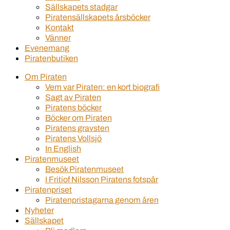
Sällskapets stadgar
Piratensällskapets årsböcker
Kontakt
Vänner
Evenemang
Piratenbutiken
Om Piraten
Vem var Piraten: en kort biografi
Sagt av Piraten
Piratens böcker
Böcker om Piraten
Piratens gravsten
Piratens Vollsjö
In English
Piratenmuseet
Besök Piratenmuseet
I Fritiof Nilsson Piratens fotspår
Piratenpriset
Piratenpristagarna genom åren
Nyheter
Sällskapet