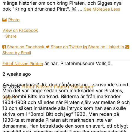
många historier om och kring Piraten, och Sigges nya
bok "Kring en drunknad Pirat". 😀
...
See More
See Less
Photo
View on Facebook
·
Share
Share on Facebook
Share on Twitter
Share on Linked In
Share by Email
är här: Piratenmuseum Vollsjö.
Fritiof Nilsson Piraten
2 weeks ago
Kiviks marknad? Jo, den pågår just nu, i skrivande stund.
© 2026
Fritiof Nilsson Piraten Sällskapet
Men det var länge sedan som marknaden var Piratens,
och Bombi Bitts marknad. Bilderna är från marknader
Upp ↑
1904-1908 och således när Piraten själv var mellan 9 och
13 och säkert inhämtade alla intryck som han sen skulle
skriva om i ”Bombi Bitt och jag” 1932. Men redan på
1930-talet menade Piraten att marknaden inte var
densamma. Han betraktade den som en avart, ett oblygt
geschäft och ingenting annat: ”Inga fler marknadsbesök