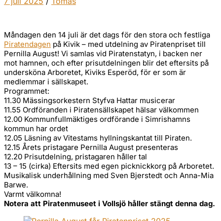
7 juli 2025
/
Tomas
Måndagen den 14 juli är det dags för den stora och festliga
Piratendagen
på Kivik – med utdelning av Piratenpriset till
Pernilla August! Vi samlas vid Piratenstatyn, i backen ner
mot hamnen, och efter prisutdelningen blir det eftersits på
undersköna Arboretet, Kiviks Esperöd, för er som är
medlemmar i sällskapet.
Programmet:
11.30 Mässingsorkestern Styfva Hattar musicerar
11.55 Ordföranden i Piratensällskapet hälsar välkommen
12.00 Kommunfullmäktiges ordförande i Simrishamns
kommun har ordet
12.05 Läsning av Vitestams hyllningskantat till Piraten.
12.15 Årets pristagare Pernilla August presenteras
12.20 Prisutdelning, pristagaren håller tal
13 – 15 (cirka) Eftersits med egen picknickkorg på Arboretet.
Musikalisk underhållning med Sven Bjerstedt och Anna-Mia
Barwe.
Varmt välkomna!
Notera att Piratenmuseet i Vollsjö håller stängt denna dag.