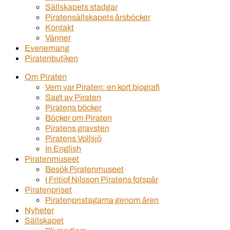
Sällskapets stadgar
Piratensällskapets årsböcker
Kontakt
Vänner
Evenemang
Piratenbutiken
Om Piraten
Vem var Piraten: en kort biografi
Sagt av Piraten
Piratens böcker
Böcker om Piraten
Piratens gravsten
Piratens Vollsjö
In English
Piratenmuseet
Besök Piratenmuseet
I Fritiof Nilsson Piratens fotspår
Piratenpriset
Piratenpristagarna genom åren
Nyheter
Sällskapet