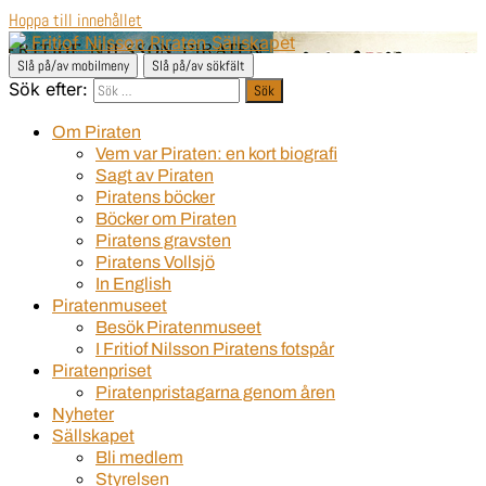
Hoppa till innehållet
Fritiof Nilsson Piraten Sällskapet
Slå på/av mobilmeny
Slå på/av sökfält
Sök efter:
Om Piraten
Vem var Piraten: en kort biografi
Sagt av Piraten
Piratens böcker
Böcker om Piraten
Piratens gravsten
Piratens Vollsjö
In English
Piratenmuseet
Besök Piratenmuseet
I Fritiof Nilsson Piratens fotspår
Piratenpriset
Piratenpristagarna genom åren
Nyheter
Sällskapet
Bli medlem
Styrelsen