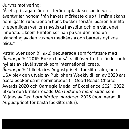
Juryns motivering:
”Årets pristagare är en litterär upptäcktsresande vars
äventyr tar honom från havets mörkaste djup till människans
hemligaste rum. Genom hans böcker förstår läsaren hur lite
vi egentligen vet, om mystiska havsdjur och om vårt eget
innersta. Liksom Piraten ser han på världen med en
blandning av den vuxnes medkänsla och barnets nyfikna
blick.”
Patrik Svensson (f 1972) debuterade som författare med
Ålevangeliet
2019. Boken har sålts till över trettio länder och
hyllats av såväl svensk som internationell press.
Ålevangeliet
tilldelades Augustpriset i facklitteratur, och i
USA blev den utvald av Publishers Weekly till en av 2020 års
bästa böcker samt nominerades till Good Reads Choice
Awards 2020 och Carnegie Medal of Excellence 2021. 2022
utkom den kritikerrosade
Den lodande människan
som
följdes av
Den barmhärtige mördaren
2025 (nominerad till
Augustpriset för bästa facklitteratur).