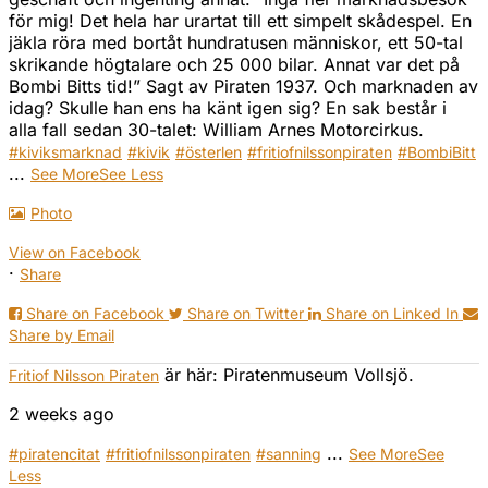
för mig! Det hela har urartat till ett simpelt skådespel. En
jäkla röra med bortåt hundratusen människor, ett 50-tal
skrikande högtalare och 25 000 bilar. Annat var det på
Bombi Bitts tid!” Sagt av Piraten 1937. Och marknaden av
idag? Skulle han ens ha känt igen sig? En sak består i
alla fall sedan 30-talet: William Arnes Motorcirkus.
#kiviksmarknad
#kivik
#österlen
#fritiofnilssonpiraten
#BombiBitt
...
See More
See Less
Photo
View on Facebook
·
Share
Share on Facebook
Share on Twitter
Share on Linked In
Share by Email
är här: Piratenmuseum Vollsjö.
Fritiof Nilsson Piraten
2 weeks ago
...
#piratencitat
#fritiofnilssonpiraten
#sanning
See More
See
Less