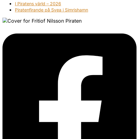
I Piratens värld – 2026
Piratenfirande på Svea i Simrishamn