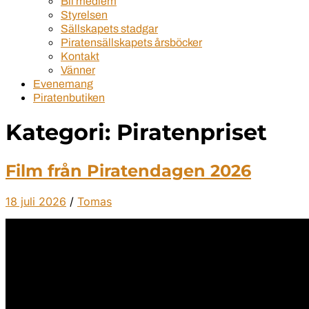
Bli medlem
Styrelsen
Sällskapets stadgar
Piratensällskapets årsböcker
Kontakt
Vänner
Evenemang
Piratenbutiken
Kategori:
Piratenpriset
Film från Piratendagen 2026
18 juli 2026
/
Tomas