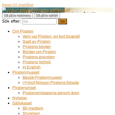
Hoppa till innehållet
Fritiof Nilsson Piraten Sällskapet
Slå på/av mobilmeny
Slå på/av sökfält
Sök efter:
Om Piraten
Vem var Piraten: en kort biografi
Sagt av Piraten
Piratens böcker
Böcker om Piraten
Piratens gravsten
Piratens Vollsjö
In English
Piratenmuseet
Besök Piratenmuseet
I Fritiof Nilsson Piratens fotspår
Piratenpriset
Piratenpristagarna genom åren
Nyheter
Sällskapet
Bli medlem
Styrelsen