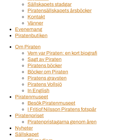
Sällskapets stadgar
Piratensällskapets årsböcker
Kontakt
Vänner
Evenemang
Piratenbutiken
Om Piraten
Vem var Piraten: en kort biografi
Sagt av Piraten
Piratens böcker
Böcker om Piraten
Piratens gravsten
Piratens Vollsjö
In English
Piratenmuseet
Besök Piratenmuseet
I Fritiof Nilsson Piratens fotspår
Piratenpriset
Piratenpristagarna genom åren
Nyheter
Sällskapet