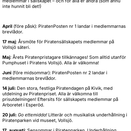
medlemmar i sällskapet – och för alla er andra (som ännu
inte hunnit bli det!)
April
(före påsk): PiratenPosten nr 1 landar i medlemmarnas
brevlådor.
17 maj
: Årsmöte för Piratensällskapets medlemmar på
Vollsjö säteri.
Maj
: Årets Piratenpristagare tillkännages! Som alltid utanför
Pumphuset i Piratens Vollsjö. Alla är välkomna!
Juni
(före midsommar): PiratenPosten nr 2 landar i
medlemmarnas brevlådor.
14 juli:
Den stora, festliga Piratendagen på Kivik, med
utdelning av Piratenpriset. Alla är välkomna till
prisutdelningen! Eftersits för sällskapets medlemmar på
Arboretet i Esperöd.
20 juli:
Go ettemidda!
Litterär och musikalisk underhållning i
Piratenparken vid museet, Vollsjö.
17 augusti
: Sensommar i Piratenparken. Underhållning.