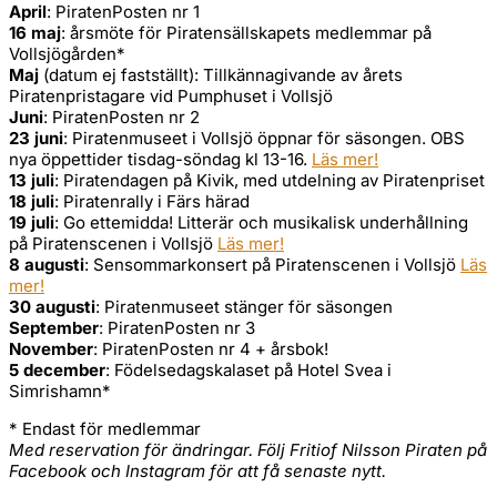
April
: PiratenPosten nr 1
16 maj
: årsmöte för Piratensällskapets medlemmar på
Vollsjögården*
Maj
(datum ej fastställt): Tillkännagivande av årets
Piratenpristagare vid Pumphuset i Vollsjö
Juni
: PiratenPosten nr 2
23 juni
: Piratenmuseet i Vollsjö öppnar för säsongen. OBS
nya öppettider tisdag-söndag kl 13-16.
Läs mer!
13 juli
: Piratendagen på Kivik, med utdelning av Piratenpriset
18 juli
: Piratenrally i Färs härad
19 juli
: Go ettemidda! Litterär och musikalisk underhållning
på Piratenscenen i Vollsjö
Läs mer!
8 augusti
: Sensommarkonsert på Piratenscenen i Vollsjö
Läs
mer!
30 augusti
: Piratenmuseet stänger för säsongen
September
: PiratenPosten nr 3
November
: PiratenPosten nr 4 + årsbok!
5 december
: Födelsedagskalaset på Hotel Svea i
Simrishamn*
* Endast för medlemmar
Med reservation för ändringar. Följ Fritiof Nilsson Piraten på
Facebook och Instagram för att få senaste nytt.