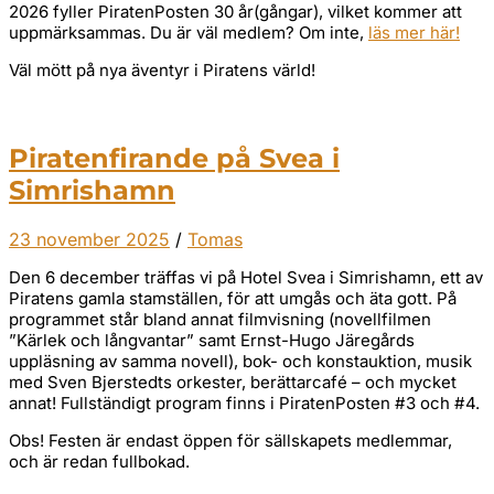
2026 fyller PiratenPosten 30 år(gångar), vilket kommer att
uppmärksammas. Du är väl medlem? Om inte,
läs mer här!
Väl mött på nya äventyr i Piratens värld!
Piratenfirande på Svea i
Simrishamn
23 november 2025
/
Tomas
Den 6 december träffas vi på Hotel Svea i Simrishamn, ett av
Piratens gamla stamställen, för att umgås och äta gott. På
programmet står bland annat filmvisning (novellfilmen
”Kärlek och långvantar” samt Ernst-Hugo Järegårds
uppläsning av samma novell), bok- och konstauktion, musik
med Sven Bjerstedts orkester, berättarcafé – och mycket
annat! Fullständigt program finns i PiratenPosten #3 och #4.
Obs! Festen är endast öppen för sällskapets medlemmar,
och är redan fullbokad.