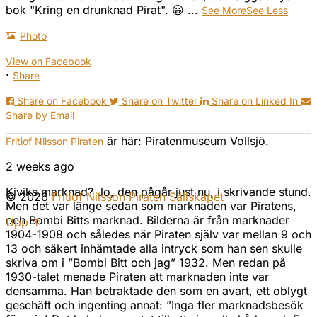
bok "Kring en drunknad Pirat". 😀
...
See More
See Less
Photo
View on Facebook
·
Share
Share on Facebook
Share on Twitter
Share on Linked In
Share by Email
är här: Piratenmuseum Vollsjö.
Fritiof Nilsson Piraten
2 weeks ago
Kiviks marknad? Jo, den pågår just nu, i skrivande stund.
© 2026
Fritiof Nilsson Piraten Sällskapet
Men det var länge sedan som marknaden var Piratens,
och Bombi Bitts marknad. Bilderna är från marknader
Upp ↑
1904-1908 och således när Piraten själv var mellan 9 och
13 och säkert inhämtade alla intryck som han sen skulle
skriva om i ”Bombi Bitt och jag” 1932. Men redan på
1930-talet menade Piraten att marknaden inte var
densamma. Han betraktade den som en avart, ett oblygt
geschäft och ingenting annat: ”Inga fler marknadsbesök