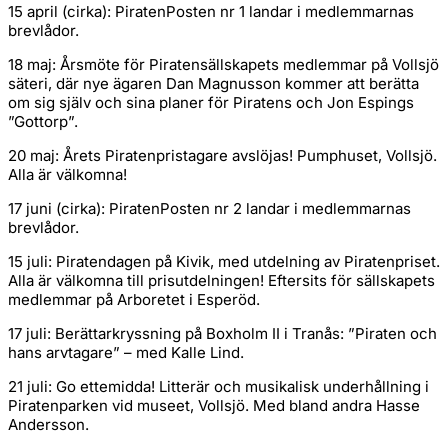
15 april (cirka): PiratenPosten nr 1 landar i medlemmarnas
brevlådor.
18 maj: Årsmöte för Piratensällskapets medlemmar på Vollsjö
säteri, där nye ägaren Dan Magnusson kommer att berätta
om sig själv och sina planer för Piratens och Jon Espings
”Gottorp”.
20 maj: Årets Piratenpristagare avslöjas! Pumphuset, Vollsjö.
Alla är välkomna!
17 juni (cirka): PiratenPosten nr 2 landar i medlemmarnas
brevlådor.
15 juli: Piratendagen på Kivik, med utdelning av Piratenpriset.
Alla är välkomna till prisutdelningen! Eftersits för sällskapets
medlemmar på Arboretet i Esperöd.
17 juli: Berättarkryssning på Boxholm II i Tranås: ”Piraten och
hans arvtagare” – med Kalle Lind.
21 juli: Go ettemidda! Litterär och musikalisk underhållning i
Piratenparken vid museet, Vollsjö. Med bland andra Hasse
Andersson.