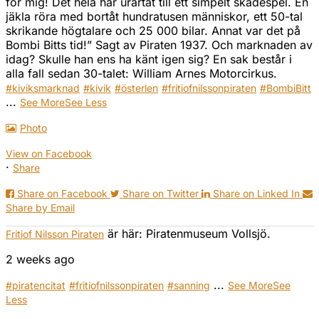
för mig! Det hela har urartat till ett simpelt skådespel. En
jäkla röra med bortåt hundratusen människor, ett 50-tal
skrikande högtalare och 25 000 bilar. Annat var det på
Bombi Bitts tid!” Sagt av Piraten 1937. Och marknaden av
idag? Skulle han ens ha känt igen sig? En sak består i
alla fall sedan 30-talet: William Arnes Motorcirkus.
#kiviksmarknad
#kivik
#österlen
#fritiofnilssonpiraten
#BombiBitt
...
See More
See Less
Photo
View on Facebook
·
Share
Share on Facebook
Share on Twitter
Share on Linked In
Share by Email
är här: Piratenmuseum Vollsjö.
Fritiof Nilsson Piraten
2 weeks ago
...
#piratencitat
#fritiofnilssonpiraten
#sanning
See More
See
Less