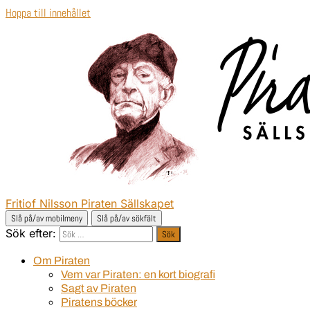
Hoppa till innehållet
Fritiof Nilsson Piraten Sällskapet
Slå på/av mobilmeny
Slå på/av sökfält
Sök efter:
Om Piraten
Vem var Piraten: en kort biografi
Sagt av Piraten
Piratens böcker