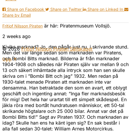
Share on Facebook
Share on Twitter
Share on Linked In
Share by Email
är här: Piratenmuseum Vollsjö.
Fritiof Nilsson Piraten
2 weeks ago
Kiviks marknad? Jo, den pågår just nu, i skrivande stund.
© 2026
Fritiof Nilsson Piraten Sällskapet
Men det var länge sedan som marknaden var Piratens,
och Bombi Bitts marknad. Bilderna är från marknader
Upp ↑
1904-1908 och således när Piraten själv var mellan 9 och
13 och säkert inhämtade alla intryck som han sen skulle
skriva om i ”Bombi Bitt och jag” 1932. Men redan på
1930-talet menade Piraten att marknaden inte var
densamma. Han betraktade den som en avart, ett oblygt
geschäft och ingenting annat: ”Inga fler marknadsbesök
för mig! Det hela har urartat till ett simpelt skådespel. En
jäkla röra med bortåt hundratusen människor, ett 50-tal
skrikande högtalare och 25 000 bilar. Annat var det på
Bombi Bitts tid!” Sagt av Piraten 1937. Och marknaden av
idag? Skulle han ens ha känt igen sig? En sak består i
alla fall sedan 30-talet: William Arnes Motorcirkus.