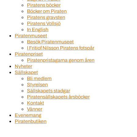
Piratens böcker
Böcker om Piraten
Piratens gravsten
Piratens Vollsjö
In English
Piratenmuseet
Besök Piratenmuseet
I Fritiof Nilsson Piratens fotspår
Piratenpriset
Piratenpristagarna genom åren
Nyheter
Sällskapet
Bli medlem
Styrelsen
Sällskapets stadgar
Piratensällskapets årsböcker
Kontakt
Vänner
Evenemang
Piratenbutiken