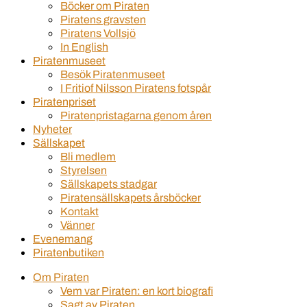
Böcker om Piraten
Piratens gravsten
Piratens Vollsjö
In English
Piratenmuseet
Besök Piratenmuseet
I Fritiof Nilsson Piratens fotspår
Piratenpriset
Piratenpristagarna genom åren
Nyheter
Sällskapet
Bli medlem
Styrelsen
Sällskapets stadgar
Piratensällskapets årsböcker
Kontakt
Vänner
Evenemang
Piratenbutiken
Om Piraten
Vem var Piraten: en kort biografi
Sagt av Piraten