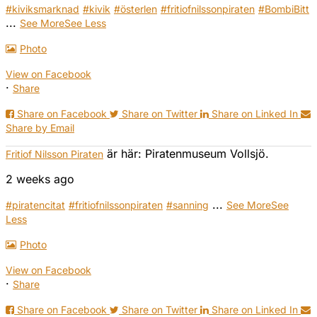
#kiviksmarknad
#kivik
#österlen
#fritiofnilssonpiraten
#BombiBitt
...
See More
See Less
Photo
View on Facebook
·
Share
Share on Facebook
Share on Twitter
Share on Linked In
Share by Email
är här: Piratenmuseum Vollsjö.
Fritiof Nilsson Piraten
2 weeks ago
...
#piratencitat
#fritiofnilssonpiraten
#sanning
See More
See
Less
Photo
View on Facebook
·
Share
Share on Facebook
Share on Twitter
Share on Linked In